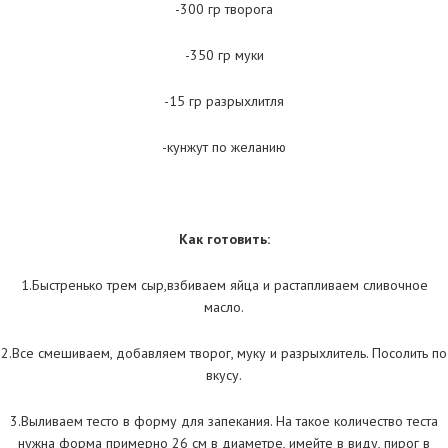
-300 гр творога
-350 гр муки
-15 гр разрыхлитля
-кунжут по желанию
Как готовить:
1.Быстренько трем сыр,взбиваем яйца и растапливаем сливочное
масло.
2.Все смешиваем, добавляем творог, муку и разрыхлитель. Посолить по
вкусу.
3.Выливаем тесто в форму для запекания. На такое количество теста
нужна форма примерно 26 см в диаметре, имейте в виду, пирог в