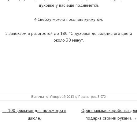
духовке у вас еще поднимется.
4.Сверху можно посыпать кунжутом.
5.Запекаем в разогретой до 180 °С духовке до золотистого цвета
около 30 минут.
Выпечка
//
Январь 19, 2013
// Просмотров: 3 972
Страницы
←
100 фильмов для просмотра в
Оригинальная коробочка для
школе.
подарка своими руками.
→