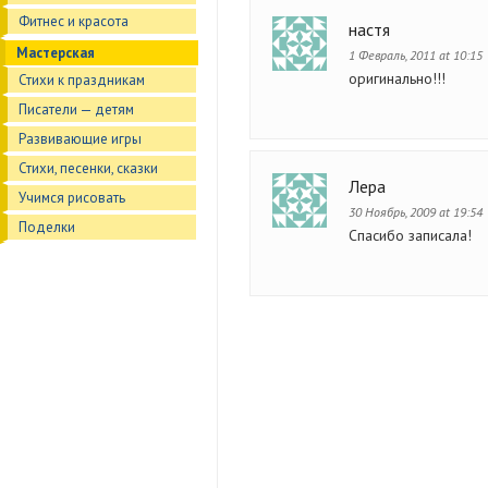
Фитнес и красота
настя
Мастерская
1 Февраль, 2011 at 10:15
оригинально!!!
Стихи к праздникам
Писатели — детям
Развивающие игры
Стихи, песенки, сказки
Лера
Учимся рисовать
30 Ноябрь, 2009 at 19:54
Поделки
Спасибо записала!