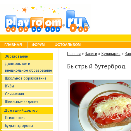
Skip to content
Menu
ГЛАВНАЯ
ФОРУМ
ФОТОАЛЬБОМ
Главная
»
Записи
»
Кулинария
»
Зав
Образование
Дошкольное и
Быстрый бутерброд.
внешкольное образование
Школьное образование
ВУЗы
Сочинения
Школьные задания
Домашний доктор
Психология
Будьте здоровы