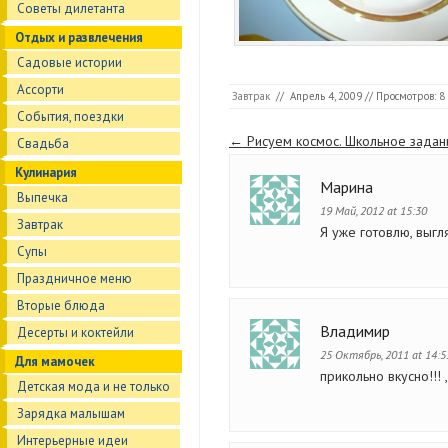
Советы дилетанта
Отдых и развлечения
Садовые истории
Ассорти
Завтрак
//
Апрель 4, 2009
// Просмотров: 8
События, поездки
Страницы
←
Рисуем космос. Школьное задан
Свадьба
Кулинария
Марина
Выпечка
19 Май, 2012 at 15:30
Завтрак
Я уже готовлю, выгл
Супы
Праздничное меню
Вторые блюда
Владимир
Десерты и коктейли
25 Октябрь, 2011 at 14:5
Для мамочек
прикольно вкусно!!! 
Детская мода и не только
Зарядка малышам
Интерьерные идеи