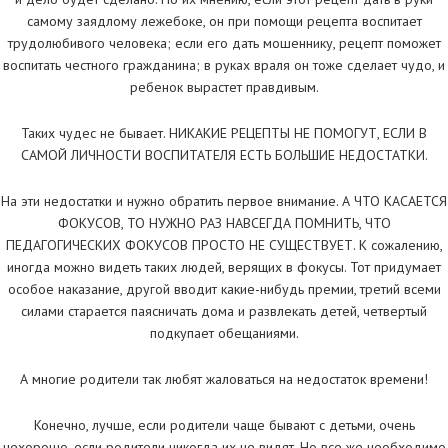
самому заядлому лежебоке, он при помощи рецепта воспитает
трудолюбивого человека; если его дать мошеннику, рецепт поможет
воспитать честного гражданина; в руках враля он тоже сделает чудо, и
ребенок вырастет правдивым.
Таких чудес не бывает. НИКАКИЕ РЕЦЕПТЫ НЕ ПОМОГУТ, ЕСЛИ В
САМОЙ ЛИЧНОСТИ ВОСПИТАТЕЛЯ ЕСТЬ БОЛЬШИЕ НЕДОСТАТКИ.
На эти недостатки и нужно обратить первое внимание. А ЧТО КАСАЕТСЯ
ФОКУСОВ, ТО НУЖНО РАЗ НАВСЕГДА ПОМНИТЬ, ЧТО
ПЕДАГОГИЧЕСКИХ ФОКУСОВ ПРОСТО НЕ СУЩЕСТВУЕТ. К сожалению,
иногда можно видеть таких людей, верящих в фокусы. Тот придумает
особое наказание, другой вводит какие-нибудь премии, третий всеми
силами старается паясничать дома и развлекать детей, четвертый
подкупает обещаниями.
А многие родители так любят жаловаться на недостаток времени!
Конечно, лучше, если родители чаще бывают с детьми, очень
нехорошо, если родители никогда их не видят. Но все же необходимо