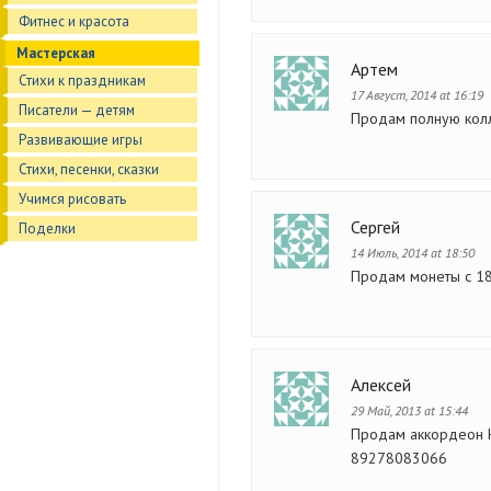
Фитнес и красота
Мастерская
Артем
Стихи к праздникам
17 Август, 2014 at 16:19
Писатели — детям
Продам полную колл
Развивающие игры
Стихи, песенки, сказки
Учимся рисовать
Сергей
Поделки
14 Июль, 2014 at 18:50
Продам монеты с 18
Алексей
29 Май, 2013 at 15:44
Продам аккордеон H
89278083066