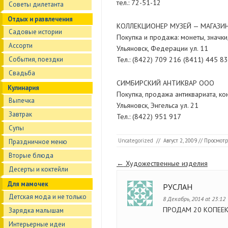
тел.: 72-51-12
Советы дилетанта
Отдых и развлечения
КОЛЛЕКЦИОНЕР МУЗЕЙ — МАГАЗИ
Садовые истории
Покупка и продажа: монеты, значки
Ассорти
Ульяновск, Федерации ул. 11
События, поездки
Тел.: (8422) 709 216 (8411) 445 8
Свадьба
СИМБИРСКИЙ АНТИКВАР ООО
Кулинария
Покупка, продажа антиквариата, ко
Выпечка
Ульяновск, Энгельса ул. 21
Завтрак
Тел.: (8422) 951 917
Супы
Uncategorized
//
Август 2, 2009
// Просмотр
Праздничное меню
Вторые блюда
Страницы
←
Художественные изделия
Десерты и коктейли
Для мамочек
РУСЛАН
Детская мода и не только
8 Декабрь, 2014 at 23:12
ПРОДАМ 20 КОПЕЕК 1
Зарядка малышам
Интерьерные идеи