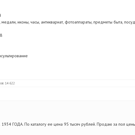
Н
, медали, иконы, часы, антиквариат, фотоаппараты, предметы быта, посу
38
нсультирование
ов: 14 622
934 ГОДА. По каталогу ее цена 95 тысяч рублей. Продаю за пол цен