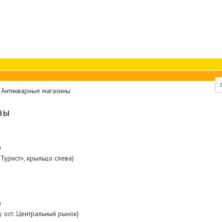
»
Антикварные магазины
ны
а
 «Турист», крыльцо слева)
а
у ост. Центральный рынок)