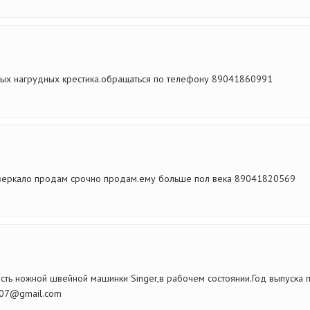
ых нагрудных крестика.обращаться по телефону 89041860991
зеркало продам срочно продам.ему больше пол века 89041820569
ть ножной швейной машинки Singer,в рабочем состоянии.Год выпуска
507@gmail.com