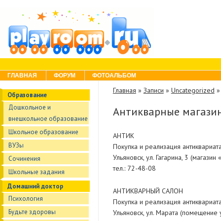
Skip to content
Menu
ГЛАВНАЯ
ФОРУМ
ФОТОАЛЬБОМ
Главная
»
Записи
»
Uncategorized
Образование
Дошкольное и
Антикварные магази
внешкольное образование
Школьное образование
АНТИК
ВУЗы
Покупка и реализация антиквариат
Ульяновск, ул. Гагарина, 3 (магазин
Сочинения
тел.: 72-48-08
Школьные задания
Домашний доктор
АНТИКВАРНЫЙ САЛОН
Психология
Покупка и реализация антиквариат
Будьте здоровы
Ульяновск, ул. Марата (помещение 