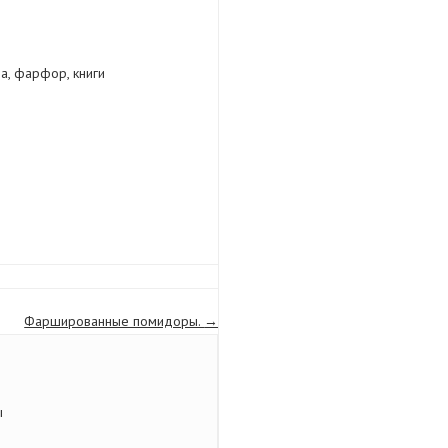
да, фарфор, книги
Фаршированные помидоры.
→
ы