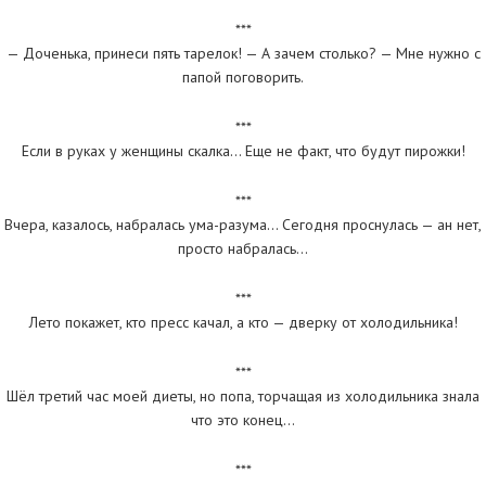
***
— Доченька, принеси пять тарелок! — А зачем столько? — Мне нужно с
папой поговорить.
***
Если в руках у женщины скалка… Еще не факт, что будут пирожки!
***
Вчера, казалось, набралась ума-разума… Сегодня проснулась — ан нет,
просто набралась…
***
Лето покажет, кто пресс качал, а кто — дверку от холодильника!
***
Шёл третий час моей диеты, но попа, торчащая из холодильника знала
что это конец…
***