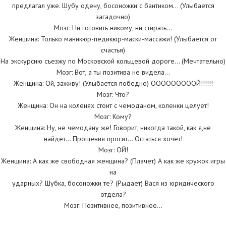
предлагал уже. Шубу одену, босоножки с бантиком… (Улыбается
загадочно)
Мозг: Ни готовить никому, ни стирать…
Женщина: Только маникюр-педикюр-маски-массажи! (Улыбается от
счастья)
На экскурсию съезжу по Московской кольцевой дороге… (Мечтательно)
Мозг: Вот, а ты позитива не видела…
Женщина: Ой, заживу! (Улыбается победно) ОООООООООЙ!!!!!!
Мозг: Что?
Женщина: Он на коленях стоит с чемоданом, коленки целует!
Мозг: Кому?
Женщина: Ну, не чемодану же! Говорит, никогда такой, как я,не
найдет… Прощения просит… Остаться хочет!
Мозг: ОЙ!
Женщина: А как же свободная женщина? (Плачет) А как же кружок игры
на
ударных? Шубка, босоножки те? (Рыдает) Вася из юридического
отдела?
Мозг: Позитивнее, позитивнее…