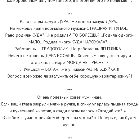
калибровочным шпунтом! Знаете, я в этом ничего не понимаю …
***
Рано вышла замуж-ДУРА…Не вышла замуж-ДУРА…
Не можешь найти нормального мужика-СТРАШНАЯ И ТУПАЯ…
Рано родила-КУДА?…Не родила-ЧТО БОЛЕЕШЬ?…Родила одного-
МАЛО…Родила много-КУДА НАРОЖАЛА?…
Работаешь — ТРУДОГОЛИК…Не работаешь-ЛЕНТЯЙКА…
Ничего не хочешь-ДУРА ВООБЩЕ…Хочешь машину, квартиру и
отдыхать на море-МОРДА НЕ ТРЕСНЕТ?
…Учишься — БОТАН…Не учишься-РАЗГИЛЬДЯЙКА!!!
Вопрос: возможно ли заслужить себе хорошую характеристику?!
***
Очень полезный совет мужчинам.
Если ваши глаза закрыли мягкие ручки, в спину уперлась пышная грудь
и пухленький животик, а сзади послышалось: «Отгадай кто? »…
В любом случае отвечайте: «Серега, ты что ли? ». Поверьте, так будет
лучше.
***