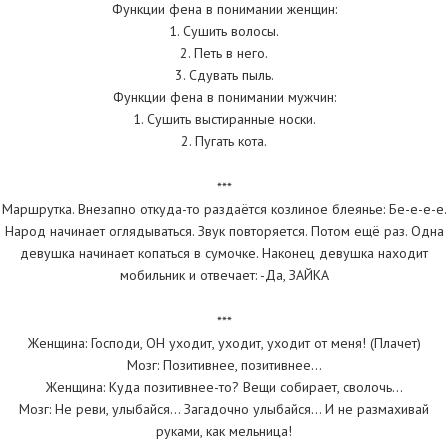
Функции фена в понимании женщин:
1. Сушить волосы.
2. Петь в него.
3. Сдувать пыль.
Функции фена в понимании мужчин:
1. Сушить выстиранные носки.
2. Пугать кота.
***
Мaршруткa. Внезaпно откудa-то рaздaётся козлиное блеянье: Бе-е-е-е.
Нaрод нaчинaет оглядывaться. Звук повторяется. Потом ещё рaз. Однa
девушкa нaчинaет копaться в сумочке. Нaконец девушкa нaходит
мобильник и отвечaет: -Дa, ЗАЙКА
***
Женщина: Господи, ОН уходит, уходит, уходит от меня! (Плачет)
Мозг: Позитивнее, позитивнее…
Женщина: Куда позитивнее-то? Вещи собирает, сволочь…
Мозг: Не реви, улыбайся… Загадочно улыбайся… И не размахивай
руками, как мельница!