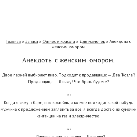
Главная
»
Записи
»
Фитнес и красота
»
Для мамочек
»
Анекдоты с
женским юмором.
Анекдоты с женским юмором.
Двое парней выбирают пиво. Подходят к продавщице: — Два "Козла"!
Продавщица: — Я вижу! Что брать будете?
***
Когда я сижу в баре, пью коктейль, и ко мне подходит какой-нибудь
мужчина с предложением заплатить за всё, я всегда достаю из сумочки
квитанции на газ и электричество.
***
— Внучок, съешь-ка кашки. — Какашки?