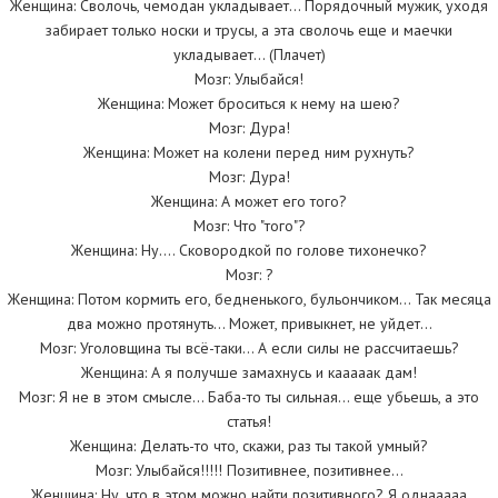
Женщина: Сволочь, чемодан укладывает… Порядочный мужик, уходя
забирает только носки и трусы, а эта сволочь еще и маечки
укладывает… (Плачет)
Мозг: Улыбайся!
Женщина: Может броситься к нему на шею?
Мозг: Дура!
Женщина: Может на колени перед ним рухнуть?
Мозг: Дура!
Женщина: А может его того?
Мозг: Что "того"?
Женщина: Ну…. Сковородкой по голове тихонечко?
Мозг: ?
Женщина: Потом кормить его, бедненького, бульончиком… Так месяца
два можно протянуть… Может, привыкнет, не уйдет…
Мозг: Уголовщина ты всё-таки… А если силы не рассчитаешь?
Женщина: А я получше замахнусь и кааааак дам!
Мозг: Я не в этом смысле… Баба-то ты сильная… еще убьешь, а это
статья!
Женщина: Делать-то что, скажи, раз ты такой умный?
Мозг: Улыбайся!!!!! Позитивнее, позитивнее…
Женщина: Ну, что в этом можно найти позитивного? Я однааааа