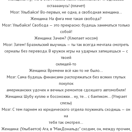
остаааанусь! (плачет)
Мозг: Улыбайся! Во-первых, не одна, а свободная женщина…
Женщина: На фига мне такая свобода?
Мозг: Улыбайся! Свобода — это прекрасно: будешь заниматься только
собой!
Женщина: Зачем? (Хлюпает носом)
Мозг: Затем! Бразильский выучишь — ты так всегда мечтала смотреть
сериалы без перевода. В кружок игры на ударных запишешься — с
твоей
силищей-то
Женщина: Времени всё как-то не было…
Мозг: Сама будешь финансами распоряжаться без всяких глупых
покупок
американских удочек и вечных ремонтов сдохшего автомобиля!
Женщина: Шубу куплю и босоножки… ну, те… с бантиком… (Утирает
слезы)
Мозг: С тем парнем из юридического отдела поужинать сходишь — он
на
тебя так смотрел…
Женщина: (Улыбается) Ага, в "МакДональдс" сходим, он, между прочим,