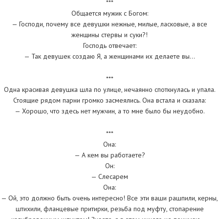
***
Общается мужик с Богом:
— Господи, почему все девушки нежные, милые, ласковые, а все
женщины стервы и суки?!
Господь отвечает:
— Так девушек создаю Я, а женщинами их делаете вы…
***
Одна красивая девушка шла по улице, нечаянно споткнулась и упала.
Стоящие рядом парни громко засмеялись. Она встала и сказала:
— Хорошо, что здесь нет мужчин, а то мне было бы неудобно.
***
Она:
— А кем вы работаете?
Он:
— Слесарем
Она:
— Ой, это должно быть очень интересно! Все эти ваши рашпили, керны,
штихили, фланцевые притирки, резьба под муфту, стопарение