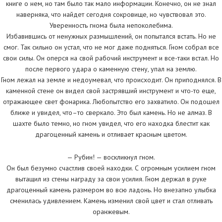
книге о нем, но там было так мало информации. Конечно, он не знал
наверняка, что найдет сегодня сокровище, но чувствовал это.
Уверенность гнома была непоколебима.
Избавившись от ненужных размышлений, он попытался встать. Но не
смог. Так сильно он устал, что не мог даже подняться. Гном собрал все
свои силы. Он оперся на свой рабочий инструмент и все-таки встал. Но
после первого удара о каменную стену, упал на землю.
Гном лежал на земле и недоумевал, что происходит. Он приподнялся. В
каменной стене он видел свой застрявший инструмент и что-то еще,
отражающее свет фонарика. Любопытство его захватило. Он подошел
ближе и увидел, что–то сверкало. Это был камень. Но не алмаз. В
шахте было темно, но гном увидел, что его находка блестит как
драгоценный камень и отливает красным цветом.
— Рубин! — воскликнул гном.
Он был безумно счастлив своей находки. С огромным усилием гном
вытащил из стены награду за свои усилия. Гном держал в руке
драгоценный камень размером во всю ладонь. Но внезапно улыбка
сменилась удивлением. Камень изменил свой цвет и стал отливать
оранжевым.