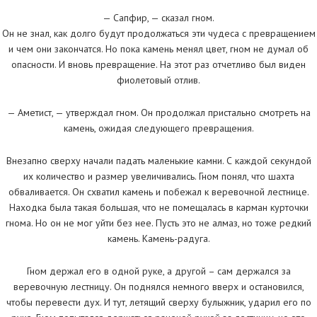
— Сапфир, — сказал гном.
Он не знал, как долго будут продолжаться эти чудеса с превращением
и чем они закончатся. Но пока камень менял цвет, гном не думал об
опасности. И вновь превращение. На этот раз отчетливо был виден
фиолетовый отлив.
— Аметист, — утверждал гном. Он продолжал пристально смотреть на
камень, ожидая следующего превращения.
Внезапно сверху начали падать маленькие камни. С каждой секундой
их количество и размер увеличивались. Гном понял, что шахта
обваливается. Он схватил камень и побежал к веревочной лестнице.
Находка была такая большая, что не помещалась в карман курточки
гнома. Но он не мог уйти без нее. Пусть это не алмаз, но тоже редкий
камень. Камень-радуга.
Гном держал его в одной руке, а другой – сам держался за
веревочную лестницу. Он поднялся немного вверх и остановился,
чтобы перевести дух. И тут, летящий сверху булыжник, ударил его по