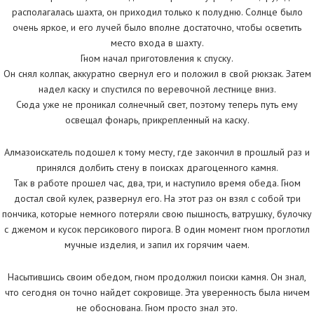
располагалась шахта, он приходил только к полудню. Солнце было
очень яркое, и его лучей было вполне достаточно, чтобы осветить
место входа в шахту.
Гном начал приготовления к спуску.
Он снял колпак, аккуратно свернул его и положил в свой рюкзак. Затем
надел каску и спустился по веревочной лестнице вниз.
Сюда уже не проникал солнечный свет, поэтому теперь путь ему
освещал фонарь, прикрепленный на каску.
Алмазоискатель подошел к тому месту, где закончил в прошлый раз и
принялся долбить стену в поисках драгоценного камня.
Так в работе прошел час, два, три, и наступило время обеда. Гном
достал свой кулек, развернул его. На этот раз он взял с собой три
пончика, которые немного потеряли свою пышность, ватрушку, булочку
с джемом и кусок персикового пирога. В один момент гном проглотил
мучные изделия, и запил их горячим чаем.
Насытившись своим обедом, гном продолжил поиски камня. Он знал,
что сегодня он точно найдет сокровище. Эта уверенность была ничем
не обоснована. Гном просто знал это.