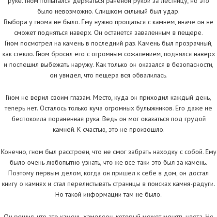
руке. Гном попытался держаться раненой рукой за лестницу, но это
было невозможно. Слишком сильный был удар.
Выбора у гнома не было. Ему нужно прощаться с камнем, иначе он не
сможет подняться наверх. Он останется заваленным в пещере.
Гном посмотрел на камень в последний раз. Камень был прозрачный,
как стекло. Гном бросил его с огромным сожалением, поднялся наверх
и поспешил выбежать наружу. Как только он оказался в безопасности,
он увидел, что пещера вся обвалилась.
Гном не верил своим глазам. Место, куда он приходил каждый день,
теперь нет. Осталось только куча огромных булыжников. Его даже не
беспокоила пораненная рука. Ведь он мог оказаться под грудой
камней. К счастью, это не произошло.
Конечно, гном был расстроен, что не смог забрать находку с собой. Ему
было очень любопытно узнать, что же все-таки это был за камень.
Поэтому первым делом, когда он пришел к себе в дом, он достал
книгу о камнях и стал перелистывать страницы в поисках камня-радуги.
Но такой информации там не было.
Он решил, что это камень-хамелеон, который может менять цвета, Но