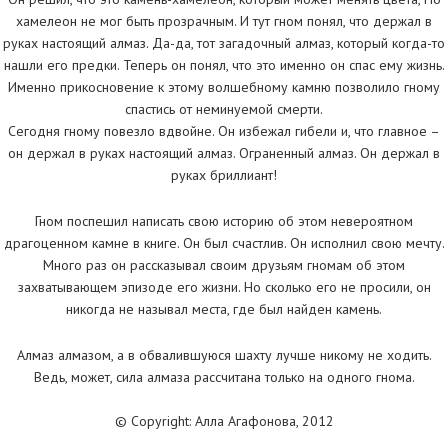
хамелеон не мог быть прозрачным. И тут гном понял, что держал в
руках настоящий алмаз. Да-да, тот загадочный алмаз, который когда-то
нашли его предки. Теперь он понял, что это именно он спас ему жизнь.
Именно прикосновение к этому волшебному камню позволило гному
спастись от неминуемой смерти.
Сегодня гному повезло вдвойне. Он избежал гибели и, что главное –
он держал в руках настоящий алмаз. Ограненный алмаз. Он держал в
руках бриллиант!
Гном поспешил написать свою историю об этом невероятном
драгоценном камне в книге. Он был счастлив. Он исполнил свою мечту.
Много раз он рассказывал своим друзьям гномам об этом
захватывающем эпизоде его жизни. Но сколько его не просили, он
никогда не называл места, где был найден камень.
Алмаз алмазом, а в обвалившуюся шахту лучше никому не ходить.
Ведь, может, сила алмаза рассчитана только на одного гнома.
© Copyright: Алла Агафонова, 2012