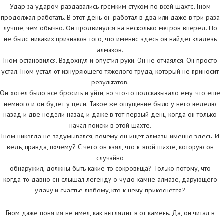
Удар за ударом раздавались громким стуком по всей шахте. Гном
продолжал работать. В этот день он работал в два или даже в три раза
лучше, чем обычно. Он продвинулся на несколько метров вперед. Но
не было никаких признаков того, что именно здесь он найдет кладезь
алмазов.
Гном остановился. Вздохнул и опустил руки. Он не отчаялся. Он просто
устал. Гном устал от изнуряющего тяжелого труда, который не приносит
результатов.
Он хотел было все бросить и уйти, но что-то подсказывало ему, что еще
немного и он будет у цели. Такое же ощущение было у него неделю
назад и две недели назад и даже в тот первый день, когда он только
начал поиски в этой шахте.
Гном никогда не задумывался, почему он ищет алмазы именно здесь. И
ведь, правда, почему? С чего он взял, что в этой шахте, которую он
случайно
обнаружил, должны быть какие-то сокровища? Только потому, что
когда-то давно он слышал легенду о чудо-камне алмазе, дарующего
удачу и счастье любому, кто к нему прикоснется?
Гном даже понятия не имел, как выглядит этот камень. Да, он читал в