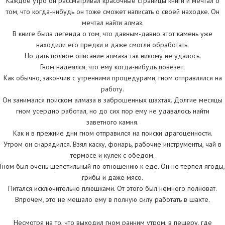
Каждое утро он рассматривал красочные страницы книги и мечтал о
том, что когда-нибудь он тоже сможет написать о своей находке. Он
мечтал найти алмаз.
В книге была легенда о том, что давным-давно этот камень уже
находили его предки и даже смогли обработать.
Но дать полное описание алмаза так никому не удалось.
Гном надеялся, что ему когда-нибудь повезет.
Как обычно, закончив с утренними процедурами, гном отправлялся на
работу.
Он занимался поиском алмаза в заброшенных шахтах. Долгие месяцы
гном усердно работал, но до сих пор ему не удавалось найти
заветного камня.
Как и в прежние дни гном отправился на поиски драгоценности.
Утром он снарядился. Взял каску, фонарь, рабочие инструменты, чай в
термосе и кулек с обедом.
Гном был очень щепетильный по отношению к еде. Он не терпел ягоды,
грибы и даже мясо.
Питался исключительно плюшками. От этого был немного полноват.
Впрочем, это не мешало ему в полную силу работать в шахте.
Несмотря на то, что выходил гном ранним утром, в пещеру, где