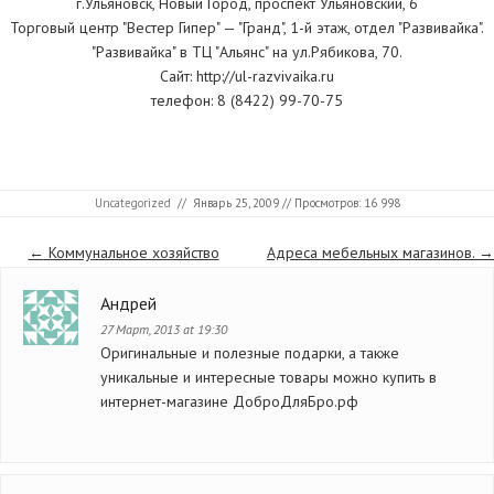
г.Ульяновск, Новый Город, проспект Ульяновский, 6
Торговый центр "Вестер Гипер" — "Гранд", 1-й этаж, отдел "Развивайка".
"Развивайка" в ТЦ "Альянс" на ул.Рябикова, 70.
Сайт: http://ul-razvivaika.ru
телефон: 8 (8422) 99-70-75
Uncategorized
//
Январь 25, 2009
// Просмотров: 16 998
Страницы
←
Коммунальное хозяйство
Адреса мебельных магазинов.
→
Андрей
27 Март, 2013 at 19:30
Оригинальные и полезные подарки, а также
уникальные и интересные товары можно купить в
интернет-магазине ДоброДляБро.рф