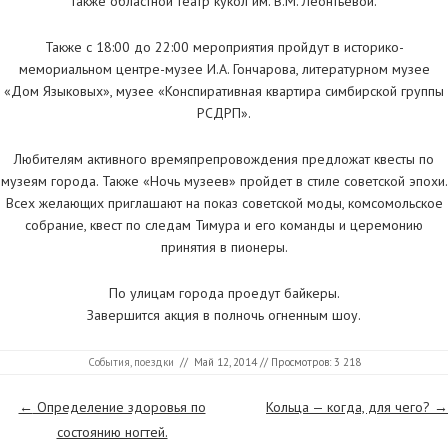
также областной театр кукол им. В.М. Леонтьевой.
Также с 18:00 до 22:00 мероприятия пройдут в историко-
мемориальном центре-музее И.А. Гончарова, литературном музее
«Дом Языковых», музее «Конспиративная квартира симбирской группы
РСДРП».
Любителям активного времяпрепровождения предложат квесты по
музеям города. Также «Ночь музеев» пройдет в стиле советской эпохи.
Всех желающих приглашают на показ советской моды, комсомольское
собрание, квест по следам Тимура и его команды и церемонию
принятия в пионеры.
По улицам города проедут байкеры.
Завершится акция в полночь огненным шоу.
События, поездки
//
Май 12, 2014
// Просмотров: 3 218
Страницы
←
Определение здоровья по
Кольца — когда, для чего?
→
состоянию ногтей.