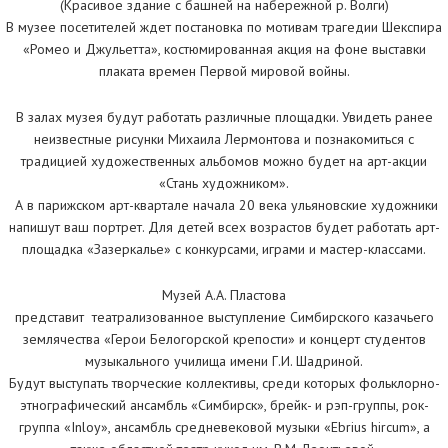
(Красивое здание с башней на набережной р. Волги)
В музее посетителей ждет постановка по мотивам трагедии Шекспира
«Ромео и Джульетта», костюмированная акция на фоне выставки
плаката времен Первой мировой войны.
В залах музея будут работать различные площадки. Увидеть ранее
неизвестные рисунки Михаила Лермонтова и познакомиться с
традицией художественных альбомов можно будет на арт-акции
«Стань художником».
А в парижском арт-квартале начала 20 века ульяновские художники
напишут ваш портрет. Для детей всех возрастов будет работать арт-
площадка «Зазеркалье» с конкурсами, играми и мастер-классами.
Музей А.А. Пластова
представит театрализованное выступление Симбирского казачьего
землячества «Герои Белогорской крепости» и концерт студентов
музыкального училища имени Г.И. Шадриной.
Будут выступать творческие коллективы, среди которых фольклорно-
этнографический ансамбль «Симбирск», брейк- и рэп-группы, рок-
группа «Inloy», ансамбль средневековой музыки «Ebrius hircum», а