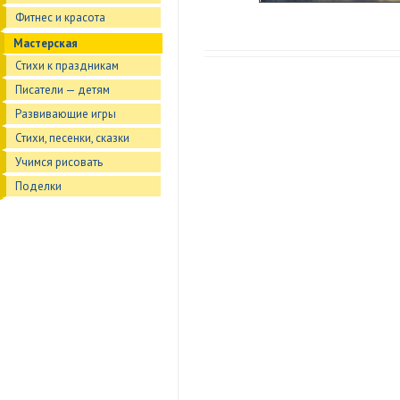
Фитнес и красота
Мастерская
Стихи к праздникам
Писатели — детям
Развивающие игры
Стихи, песенки, сказки
Учимся рисовать
Поделки