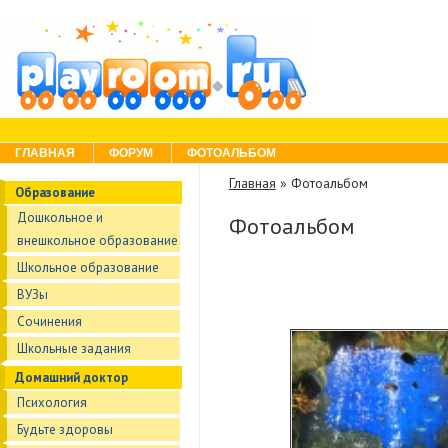
Skip to content
Menu
ГЛАВНАЯ
ФОРУМ
ФОТОАЛЬБОМ
Главная
»
Фотоальбом
Образование
Дошкольное и
Фотоальбом
внешкольное образование
Школьное образование
ВУЗы
Сочинения
Школьные задания
Домашний доктор
Психология
Будьте здоровы