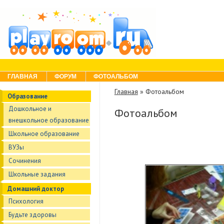
Skip to content
Menu
ГЛАВНАЯ
ФОРУМ
ФОТОАЛЬБОМ
Главная
»
Фотоальбом
Образование
Дошкольное и
Фотоальбом
внешкольное образование
Школьное образование
ВУЗы
Сочинения
Школьные задания
Домашний доктор
Психология
Будьте здоровы