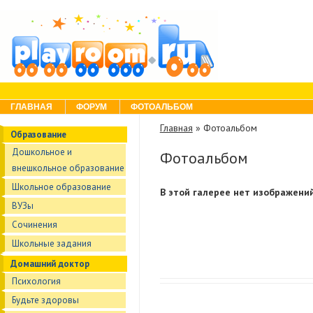
Skip to content
Menu
ГЛАВНАЯ
ФОРУМ
ФОТОАЛЬБОМ
Главная
»
Фотоальбом
Образование
Дошкольное и
Фотоальбом
внешкольное образование
Школьное образование
В этой галерее нет изображений
ВУЗы
Сочинения
Школьные задания
Домашний доктор
Психология
Будьте здоровы